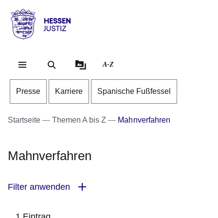
Direkt zum Kopf der Se
Direkt zum Inhalt
Direkt zum Fuß der Sei
Hessen
-
Justiz
A-Z
Presse
Karriere
Spanische Fußfessel
Startseite
Themen A bis Z
Mahnverfahren
Mahnverfahren
Filter anwenden
1 Eintrag