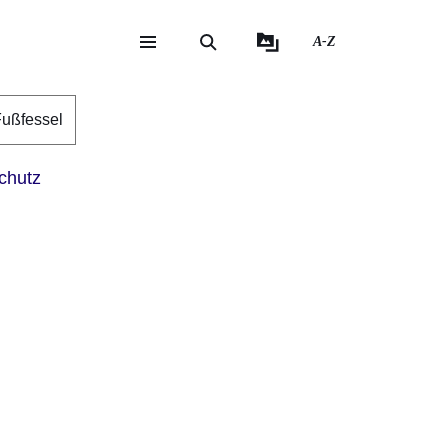
A-Z
eite
ite
ußfessel
chutz