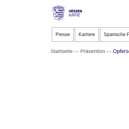
Direkt zum Kopf der S
Direkt zum Inhalt
Direkt zum Fuß der Se
Hessen
-
Presse
Karriere
Spanische F
Justiz
Startseite
Prävention
Opfers