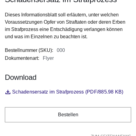
in
Ihrem
Dieses Informationsblatt soll erläutern, unter welchen
Warenkorb.:
Voraussetzungen Opfer von Straftaten oder deren Erben
im Strafprozess eine Entschädigung verlangen können
und was im Einzelnen zu beachten ist.
Bestellnummer (SKU)
:
000
Dokumentenart
:
Flyer
Download
Öffnet sich in einem neuen Fenster
Schadensersatz im Strafprozess (PDF/885.98 KB)
Datei
Bestellen