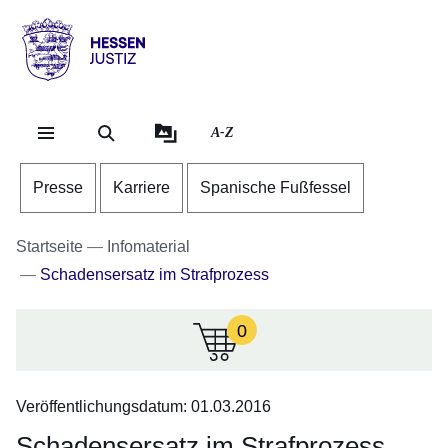
Direkt zum Kopf der Se
Direkt zum Inhalt
Direkt zum Fuß der Sei
Hessen
-
Justiz
A-Z
Presse
Karriere
Spanische Fußfessel
Startseite
Infomaterial
Schadensersatz im Strafprozess
0
:Zur
Zeit
sind
Veröffentlichungsdatum: 01.03.2016
keine
Infomaterialien
Schadensersatz im Strafprozess