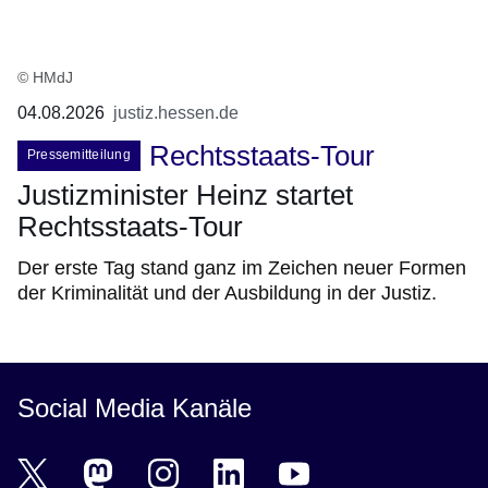
© HMdJ
04.08.2026
justiz.hessen.de
Rechtsstaats-Tour
Pressemitteilung
Justizminister Heinz startet
Rechtsstaats-Tour
Der erste Tag stand ganz im Zeichen neuer Formen
der Kriminalität und der Ausbildung in der Justiz.
Social Media Kanäle
Justiz Hessen bei Twitter
Öffnet sich in einem neuen Fenster
Justiz Hessen bei Mastodon
Öffnet sich in einem neuen Fenster
Justiz Hessen bei Instagram
Öffnet sich in einem neuen Fenster
Justiz Hessen bei LinkedIn
Öffnet sich in einem neuen Fenster
Justiz Hessen bei youtube
Öffnet sich in einem neuen