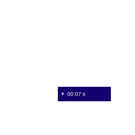
Sekunden
Der
Digitale
Servicepoint
–
Ihr
Draht
zur
Justiz.
00:07 s