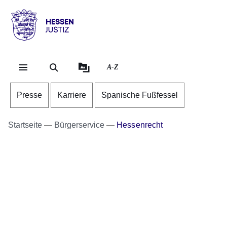
Direkt zum Kopf der Se
Direkt zum Inhalt
Direkt zum Fuß der Sei
Hessen
-
Justiz
A-Z
Presse
Karriere
Spanische Fußfessel
Startseite
Bürgerservice
Hessenrecht