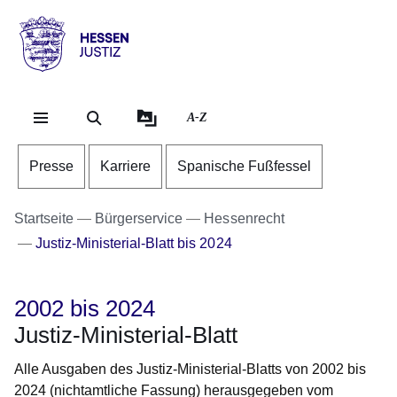
Direkt zum Kopf der S
Direkt zum Inhalt
Direkt zum Fuß der Se
Hessen
-
Justiz
A-Z
Presse
Karriere
Spanische Fußfessel
Startseite
Bürgerservice
Hessenrecht
Justiz-Ministerial-Blatt bis 2024
2002 bis 2024
Justiz-Ministerial-Blatt
Alle Ausgaben des Justiz-Ministerial-Blatts von 2002 bis
2024 (nichtamtliche Fassung) herausgegeben vom