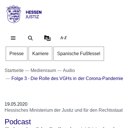
Direkt zum Kopf der Se
Direkt zum Inhalt
Direkt zum Fuß der Sei
Hessen
-
Justiz
A-Z
Presse
Karriere
Spanische Fußfessel
Startseite
Medienraum
Audio
Folge 3 - Die Rolle des VGHs in der Corona-Pandemie
Audiodatei
19.05.2020
Hessisches Ministerium der Justiz und für den Rechtsstaat
Podcast