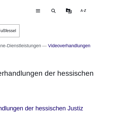
A-Z
eite
ite
ußfessel
ine-Dienstleistungen
Videoverhandlungen
erhandlungen der hessischen
er
Fenster
euen Fenster
em neuen Fenster
dlungen der hessischen Justiz