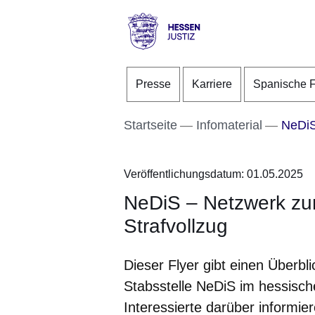
Direkt zum Kopf der S
Direkt zum Inhalt
Direkt zum Fuß der Se
Hessen
-
Presse
Karriere
Spanische F
Justiz
Startseite
Infomaterial
NeDiS 
Veröffentlichungsdatum: 01.05.2025
NeDiS – Netzwerk zur
Strafvollzug
Dieser Flyer gibt einen Überbl
Stabsstelle NeDiS im hessisch
Interessierte darüber informier