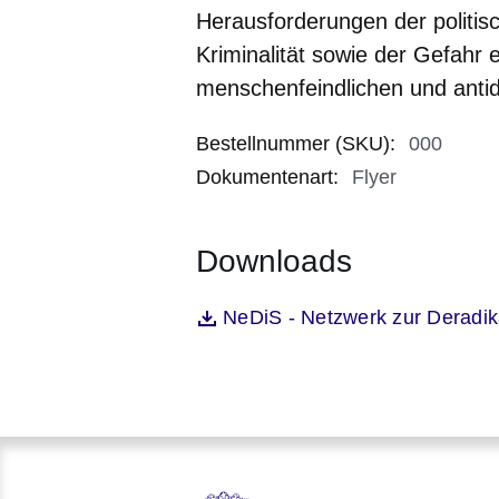
Herausforderungen der politisch
Kriminalität sowie der Gefahr 
menschenfeindlichen und antid
Bestellnummer (SKU)
:
000
Dokumentenart
:
Flyer
Downloads
Öffnet sich in einem neuen Fenst
NeDiS - Netzwerk zur Deradik
Datei