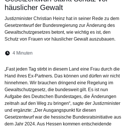
häuslicher Gewalt
Justizminister Christian Heinz hat in seiner Rede zu dem
Gesetzentwurf der Bundesregierung zur Änderung des
Gewaltschutzgesetzes betont, wie wichtig es ist, den
Schutz von Frauen vor häuslicher Gewalt auszubauen.
Lesedauer:
4 Minuten
Öffnet sich in einem neuen Fenster
Öffnet sich in einem neuen Fenster
Öffnet sich in einem neuen Fenste
Öffnet sich in einem neuen Fe
Öffnet sich in einem neu
„Fast jeden Tag stirbt in diesem Land eine Frau durch die
Hand ihres Ex-Partners. Das können und dürfen wir nicht
hinnehmen. Wir brauchen dringend eine Regelung im
Gewaltschutzgesetz, die bundesweit gilt. Es ist nun
Aufgabe des Deutschen Bundestages, die Änderungen
zeitnah auf den Weg zu bringen“, sagte der Justizminister
und ergänzte: „Der Ausgangspunkt für diesen
Gesetzentwurf war die hessische Bundesratsinitiative aus
dem Jahr 2024. Aus Hessen kommen entscheidende