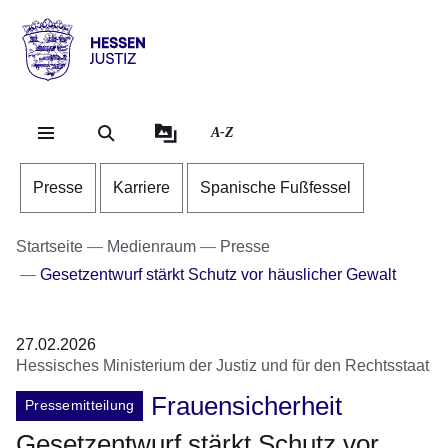
Direkt zum Kopf der Se
Direkt zum Inhalt
Direkt zum Fuß der Sei
Hessen
-
Justiz
A-Z
Presse
Karriere
Spanische Fußfessel
Startseite
Medienraum
Presse
Gesetzentwurf stärkt Schutz vor häuslicher Gewalt
27.02.2026
Hessisches Ministerium der Justiz und für den Rechtsstaat
Frauensicherheit
Pressemitteilung
Gesetzentwurf stärkt Schutz vor