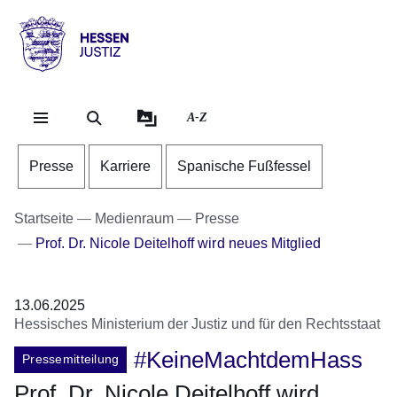
Direkt zum Kopf der Se
Direkt zum Inhalt
Direkt zum Fuß der Sei
Hessen
-
Justiz
A-Z
Presse
Karriere
Spanische Fußfessel
Startseite
Medienraum
Presse
Prof. Dr. Nicole Deitelhoff wird neues Mitglied
13.06.2025
Hessisches Ministerium der Justiz und für den Rechtsstaat
#KeineMachtdemHass
Pressemitteilung
Prof. Dr. Nicole Deitelhoff wird