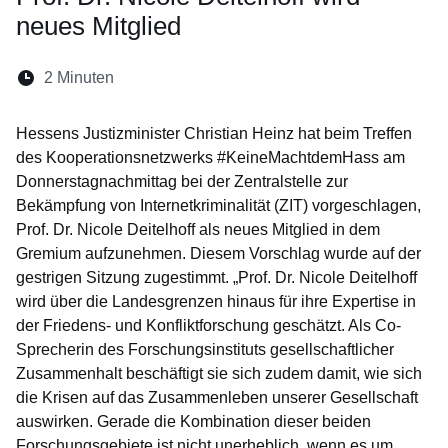
neues Mitglied
Lesedauer:
2 Minuten
Öffnet sich in einem neuen Fenster
Öffnet sich in einem neuen Fenster
Öffnet sich in einem neuen Fenste
Öffnet sich in einem neuen Fe
Öffnet sich in einem neu
Hessens Justizminister Christian Heinz hat beim Treffen
des Kooperationsnetzwerks #KeineMachtdemHass am
Donnerstagnachmittag bei der Zentralstelle zur
Bekämpfung von Internetkriminalität (ZIT) vorgeschlagen,
Prof. Dr. Nicole Deitelhoff als neues Mitglied in dem
Gremium aufzunehmen. Diesem Vorschlag wurde auf der
gestrigen Sitzung zugestimmt. „Prof. Dr. Nicole Deitelhoff
wird über die Landesgrenzen hinaus für ihre Expertise in
der Friedens- und Konfliktforschung geschätzt. Als Co-
Sprecherin des Forschungsinstituts gesellschaftlicher
Zusammenhalt beschäftigt sie sich zudem damit, wie sich
die Krisen auf das Zusammenleben unserer Gesellschaft
auswirken. Gerade die Kombination dieser beiden
Forschungsgebiete ist nicht unerheblich, wenn es um