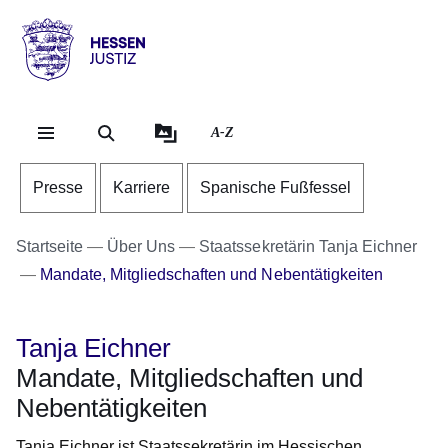
Direkt zum Kopf der Se
Direkt zum Inhalt
Direkt zum Fuß der Sei
Hessen
-
Justiz
A-Z
Presse
Karriere
Spanische Fußfessel
Startseite
Über Uns
Staatssekretärin Tanja Eichner
Mandate, Mitgliedschaften und Nebentätigkeiten
Tanja Eichner
Mandate, Mitgliedschaften und
Nebentätigkeiten
Tanja Eichner ist Staatssekretärin im Hessischen