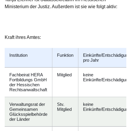
Ministerium der Justiz. Außerdem ist sie wie folgt aktiv:
Öffnet sich in einem neuen Fenster
Öffnet sich in einem neuen Fenster
Öffnet sich in einem neuen Fenster
Öffnet sich in einem neuen Fenster
Öffnet sich in einem neuen Fenster
Kraft ihres Amtes:
Institution
Funktion
Einkünfte/Entschädigung
pro Jahr
Fachbeirat HERA
Mitglied
keine
Fortbildungs GmbH
Einkünfte/Entschädigung
der Hessischen
Rechtsanwaltschaft
Verwaltungsrat der
Stv.
keine
Gemeinsamen
Mitglied
Einkünfte/Entschädigung
Glücksspielbehörde
der Länder