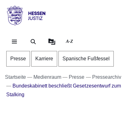
Direkt zum Kopf der Se
Direkt zum Inhalt
Direkt zum Fuß der Sei
Hessen
-
Justiz
A-Z
Presse
Karriere
Spanische Fußfessel
Startseite
Medienraum
Presse
Pressearchiv
Bundeskabinett beschließt Gesetzesentwurf zum
Stalking