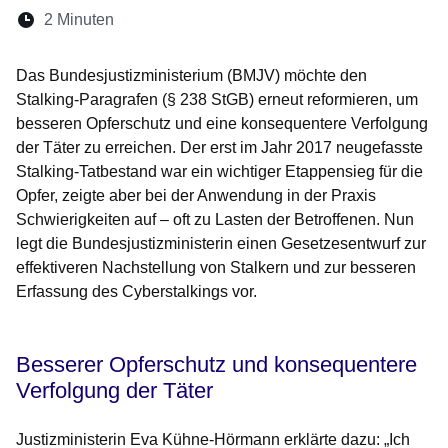
Lesedauer:
2 Minuten
Öffnet sich in einem neuen Fenster
Öffnet sich in einem neuen Fenster
Öffnet sich in einem neuen Fenste
Öffnet sich in einem neuen Fe
Öffnet sich in einem neu
Das Bundesjustizministerium (BMJV) möchte den
Stalking-Paragrafen (§ 238 StGB) erneut reformieren, um
besseren Opferschutz und eine konsequentere Verfolgung
der Täter zu erreichen. Der erst im Jahr 2017 neugefasste
Stalking-Tatbestand war ein wichtiger Etappensieg für die
Opfer, zeigte aber bei der Anwendung in der Praxis
Schwierigkeiten auf – oft zu Lasten der Betroffenen. Nun
legt die Bundesjustizministerin einen Gesetzesentwurf zur
effektiveren Nachstellung von Stalkern und zur besseren
Erfassung des Cyberstalkings vor.
Besserer Opferschutz und konsequentere
Verfolgung der Täter
Justizministerin Eva Kühne-Hörmann erklärte dazu: „Ich