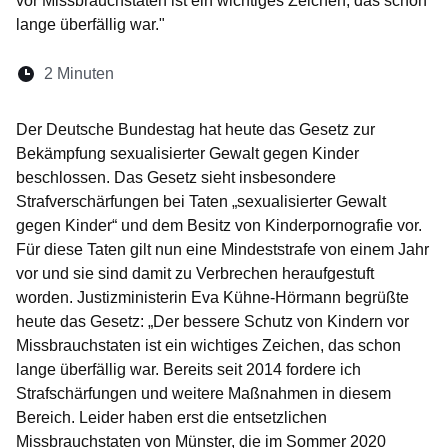
vor Missbrauchstaten ist ein wichtiges Zeichen, das schon
lange überfällig war."
Lesedauer:
2 Minuten
Öffnet sich in einem neuen Fenster
Öffnet sich in einem neuen Fenster
Öffnet sich in einem neuen Fenste
Öffnet sich in einem neuen Fe
Öffnet sich in einem neu
Der Deutsche Bundestag hat heute das Gesetz zur
Bekämpfung sexualisierter Gewalt gegen Kinder
beschlossen. Das Gesetz sieht insbesondere
Strafverschärfungen bei Taten „sexualisierter Gewalt
gegen Kinder“ und dem Besitz von Kinderpornografie vor.
Für diese Taten gilt nun eine Mindeststrafe von einem Jahr
vor und sie sind damit zu Verbrechen heraufgestuft
worden. Justizministerin Eva Kühne-Hörmann begrüßte
heute das Gesetz: „Der bessere Schutz von Kindern vor
Missbrauchstaten ist ein wichtiges Zeichen, das schon
lange überfällig war. Bereits seit 2014 fordere ich
Strafschärfungen und weitere Maßnahmen in diesem
Bereich. Leider haben erst die entsetzlichen
Missbrauchstaten von Münster, die im Sommer 2020