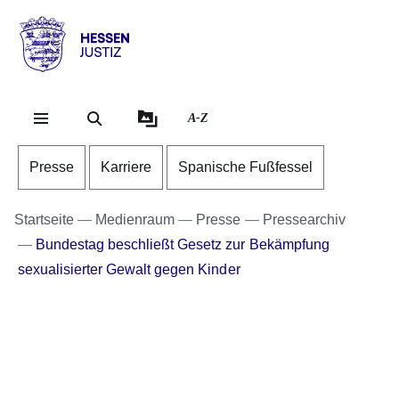
Direkt zum Kopf der Se
Direkt zum Inhalt
Direkt zum Fuß der Sei
Hessen
-
Justiz
A-Z
Presse
Karriere
Spanische Fußfessel
Startseite
Medienraum
Presse
Pressearchiv
Bundestag beschließt Gesetz zur Bekämpfung
sexualisierter Gewalt gegen Kinder