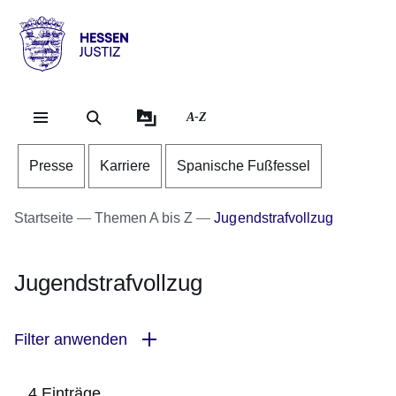
Direkt zum Kopf der Se
Direkt zum Inhalt
Direkt zum Fuß der Sei
Hessen
-
Justiz
A-Z
Presse
Karriere
Spanische Fußfessel
Startseite
Themen A bis Z
Jugendstrafvollzug
Jugendstrafvollzug
Filter anwenden
4 Einträge