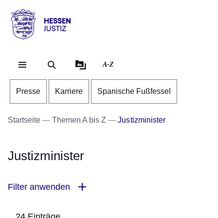
Direkt zum Kopf der Se
Direkt zum Inhalt
Direkt zum Fuß der Sei
Hessen
-
Justiz
A-Z
Presse
Karriere
Spanische Fußfessel
Startseite
Themen A bis Z
Justizminister
Justizminister
Filter anwenden
24 Einträge