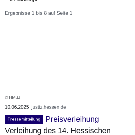
Ergebnisse 1 bis 8 auf Seite 1
:24
Ergebnisse:Ergebnisse
1
bis
8
auf
Seite
1
© HMdJ
10.06.2025
justiz.hessen.de
Preisverleihung
Pressemitteilung
Verleihung des 14. Hessischen